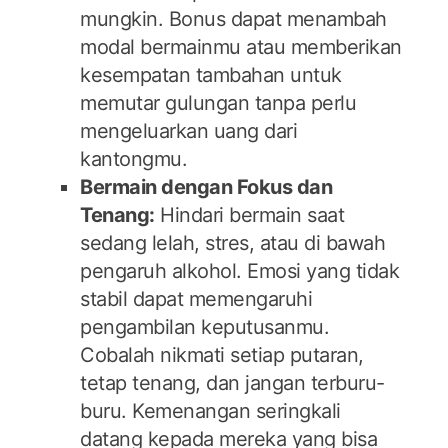
mungkin. Bonus dapat menambah
modal bermainmu atau memberikan
kesempatan tambahan untuk
memutar gulungan tanpa perlu
mengeluarkan uang dari
kantongmu.
Bermain dengan Fokus dan
Tenang:
Hindari bermain saat
sedang lelah, stres, atau di bawah
pengaruh alkohol. Emosi yang tidak
stabil dapat memengaruhi
pengambilan keputusanmu.
Cobalah nikmati setiap putaran,
tetap tenang, dan jangan terburu-
buru. Kemenangan seringkali
datang kepada mereka yang bisa