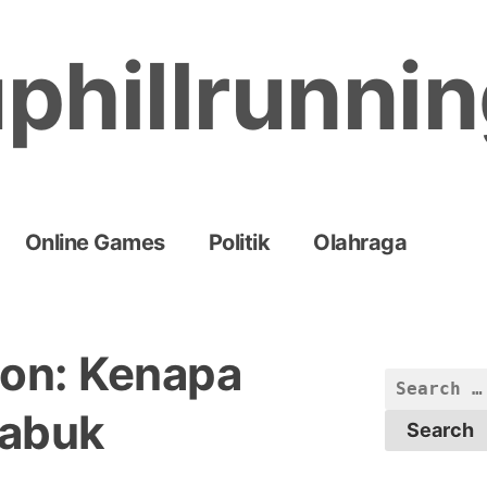
phillrunni
Online Games
Politik
Olahraga
on: Kenapa
Search
for:
Sabuk