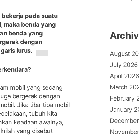
g bekerja pada suatu
l, maka benda yang
dan benda yang
Archi
ergerak dengan
aris lurus.
August 2
July 2026
erkendara?
April 2026
March 20
alam mobil yang sedang
 juga bergerak dengan
February 
bil. Jika tiba-tiba mobil
January 2
celakaan, tubuh kita
December
kan keadaan awalnya,
Inilah yang disebut
November