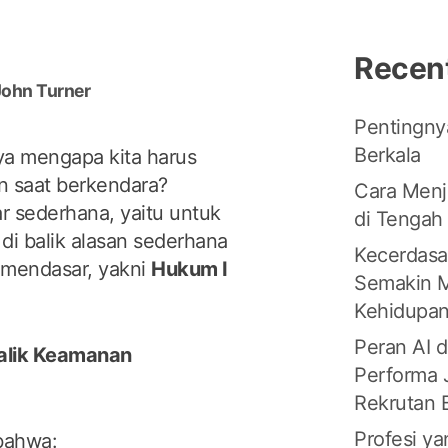
Recen
John Turner
Pentingny
Berkala
a mengapa kita harus
 saat berkendara?
Cara Menj
 sederhana, yaitu untuk
di Tengah 
i balik alasan sederhana
Kecerdasa
ng mendasar, yakni
Hukum I
Semakin 
Kehidupan
Peran AI 
Balik Keamanan
Performa 
Rekrutan 
Profesi y
bahwa: