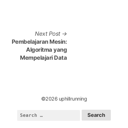
Next
Next Post
post:
Pembelajaran Mesin:
Algoritma yang
Mempelajari Data
©2026 uphillrunning
Search
for: