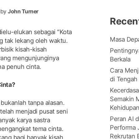
by
John Turner
Recen
dielu-elukan sebagai “Kota
Masa Depa
 tak lekang oleh waktu.
rbisik kisah-kisah
Pentingny
 yang mengunjunginya
Berkala
a penuh cinta.
Cara Menj
di Tengah 
inta?
Kecerdasa
Semakin 
s bukanlah tanpa alasan.
Kehidupan
telah menjadi pusat seni
Peran AI 
nyak karya sastra
Performa 
engangkat tema cinta.
Rekrutan 
akang bagi banyak kisah