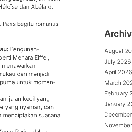
 Héloïse dan Abélard.
Paris begitu romantis
Archi
au:
Bangunan-
August 2
erti Menara Eiffel,
July 2026
e menawarkan
April 2026
ukau dan menjadi
mpurna untuk momen-
March 20
February 
an-jalan kecil yang
January 2
afe yang nyaman, dan
December
h menciptakan suasana
.
November
Kaya:
Paris adalah