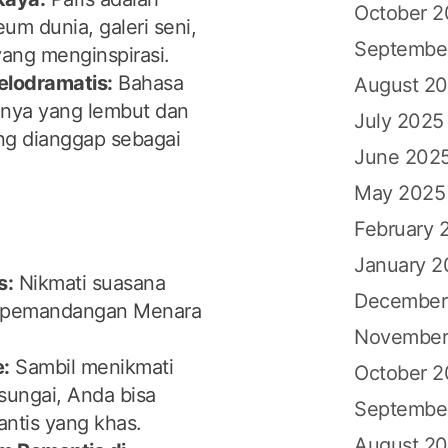
October 
m dunia, galeri seni,
Septembe
ang menginspirasi.
elodramatis:
Bahasa
August 2
inya yang lembut dan
July 2025
ing dianggap sebagai
June 202
May 2025
February 
January 2
s:
Nikmati suasana
December
ti pemandangan Menara
November
e:
Sambil menikmati
October 
sungai, Anda bisa
Septembe
ntis yang khas.
August 2