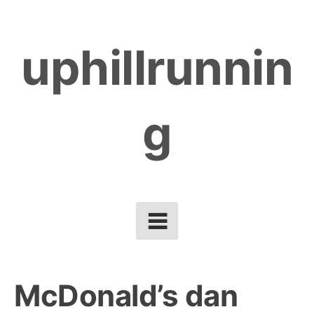
Skip
to
uphillrunnin
content
g
McDonald’s dan