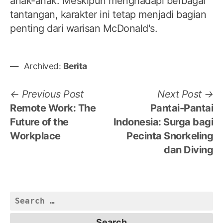
anak-anak. Meskipun menghadapi berbagai
tantangan, karakter ini tetap menjadi bagian
penting dari warisan McDonald's.
Archived:
Berita
Post
Previous
N
Previous Post
Next Post
post:
po
Remote Work: The
Pantai-Pantai
navigation
Future of the
Indonesia: Surga bagi
Workplace
Pecinta Snorkeling
dan Diving
Search
for: