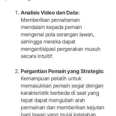
Analisis Video dan Data:
Memberikan pemahaman
mendalam kepada pemain
mengenai pola serangan lawan,
sehingga mereka dapat
mengantisipasi pergerakan musuh
secara intuitif.
Pergantian Pemain yang Strategis:
Kemampuan pelatih untuk
memasukkan pemain segar dengan
karakteristik berbeda di saat yang
tepat dapat mengubah arah
permainan dan memberikan kejutan
bagi lawan yang mulai kelelahan.