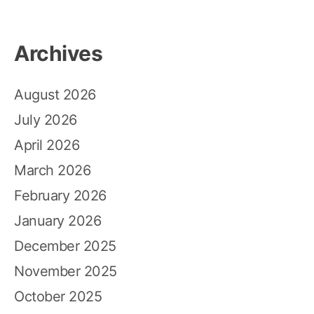
Archives
August 2026
July 2026
April 2026
March 2026
February 2026
January 2026
December 2025
November 2025
October 2025