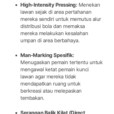
High-Intensity Pressing:
Menekan
lawan sejak di area pertahanan
mereka sendiri untuk memutus alur
distribusi bola dan memaksa
mereka melakukan kesalahan
umpan di area berbahaya.
Man-Marking Spesifik:
Menugaskan pemain tertentu untuk
mengawal ketat pemain kunci
lawan agar mereka tidak
mendapatkan ruang untuk
berkreasi atau melepaskan
tembakan.
Serangan Balik Kilat (Direct