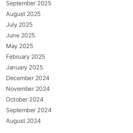
September 2025
August 2025
July 2025
June 2025
May 2025
February 2025
January 2025
December 2024
November 2024
October 2024
September 2024
August 2024