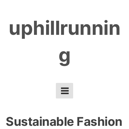
Skip
to
uphillrunnin
content
g
Sustainable Fashion