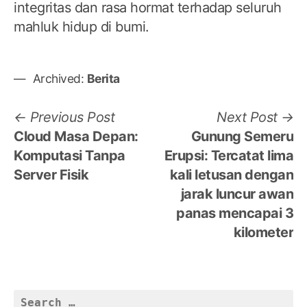
integritas dan rasa hormat terhadap seluruh
mahluk hidup di bumi.
Archived:
Berita
Post
Previous
N
Previous Post
Next Post
post:
po
Cloud Masa Depan:
Gunung Semeru
navigation
Komputasi Tanpa
Erupsi: Tercatat lima
Server Fisik
kali letusan dengan
jarak luncur awan
panas mencapai 3
kilometer
Search